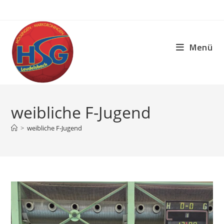
Zum
Inhalt
springen
Menü
weibliche F-Jugend
>
weibliche F-Jugend