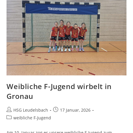
Weibliche F-Jugend wirbelt in
Gronau
Beitrags-
Beitrag
HSG Leudelsbach
17 Januar, 2026
Autor:
veröffentlicht:
Beitrags-
weibliche F-Jugend
Kategorie:
Am 10. Januar zog es unsere weibliche F-Jugend zum