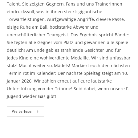
Talent. Sie zeigten Gegnern, Fans und uns Trainerinnen
eindrucksvoll, was in ihnen steckt: gigantische
Torwartleistungen, wurfgewaltige Angriffe, clevere Pässe,
eisige Ruhe am Ball, bockstarke Abwehr und
unerschütterlicher Teamgeist. Das Ergebnis spricht Bände:
Sie fegten alle Gegner vom Platz und gewannen alle Spiele
deutlich! Am Ende gab es strahlende Gesichter und für
jedes Kind eine wohlverdiente Medaille. Wir sind unfassbar
stolz! Macht weiter so, Mädels! Markiert euch den nächsten
Termin rot im Kalender: Der nächste Spieltag steigt am 10.
Januar 2026. Wir zählen erneut auf eure lautstarke
Unterstützung von der Tribüne! Seid dabei, wenn unsere F-
Jugend wieder Gas gibt!
Saisonauftakt
Weiterlesen
Der
Weiblichen
F-
Jugend
Beim
TSB