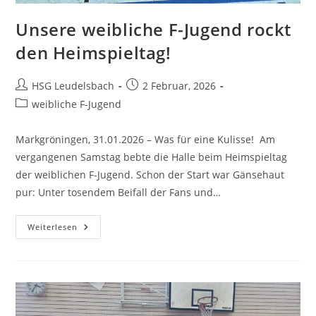
Unsere weibliche F-Jugend rockt
den Heimspieltag!
Beitrags-
Beitrag
HSG Leudelsbach
2 Februar, 2026
Autor:
veröffentlicht:
Beitrags-
weibliche F-Jugend
Kategorie:
Markgröningen, 31.01.2026 – Was für eine Kulisse! Am
vergangenen Samstag bebte die Halle beim Heimspieltag
der weiblichen F-Jugend. Schon der Start war Gänsehaut
pur: Unter tosendem Beifall der Fans und…
Unsere
Weiterlesen
Weibliche
F-
Jugend
Rockt
Den
Heimspieltag!