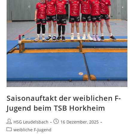
Saisonauftakt der weiblichen F-
Jugend beim TSB Horkheim
Beitrags-
Beitrag
HSG Leudelsbach
16 Dezember, 2025
Autor:
veröffentlicht:
Beitrags-
weibliche F-Jugend