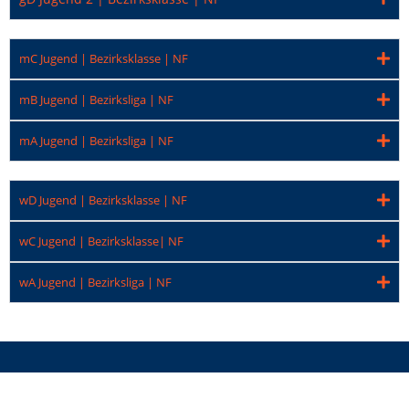
mC Jugend | Bezirksklasse | NF
mB Jugend | Bezirksliga | NF
mA Jugend | Bezirksliga | NF
wD Jugend | Bezirksklasse | NF
wC Jugend | Bezirksklasse| NF
wA Jugend | Bezirksliga | NF