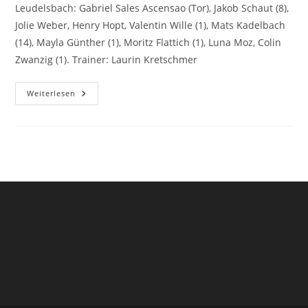
Leudelsbach: Gabriel Sales Ascensao (Tor), Jakob Schaut (8),
Jolie Weber, Henry Hopt, Valentin Wille (1), Mats Kadelbach
(14), Mayla Günther (1), Moritz Flattich (1), Luna Moz, Colin
Zwanzig (1). Trainer: Laurin Kretschmer
GD-
Weiterlesen
Jugend
Zeigt
Moral,
Muss
Sich
Jedoch
In
Mosbach
Geschlagen
Geben