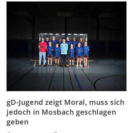
GD-
Jugend
Der
HSG
Leudelsbach
Mit
Großem
Kampf
gD-Jugend zeigt Moral, muss sich
jedoch in Mosbach geschlagen
geben