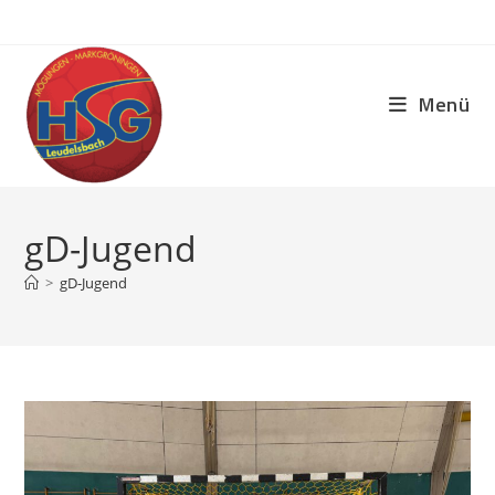
Zum
Inhalt
springen
Menü
gD-Jugend
>
gD-Jugend