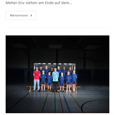
Metter-Enz stehen am Ende auf dem…
Staffelsieg
Weiterlesen
In
Der
Bezirksklasse
–
Starke
Saison
Der
D-
Jugend