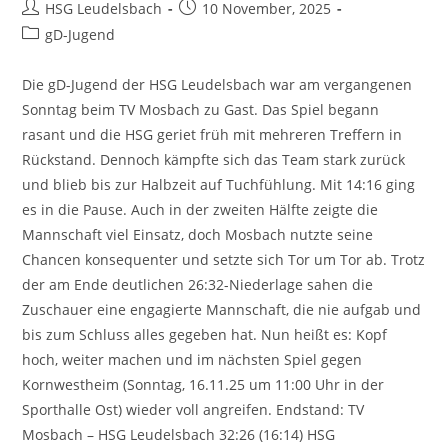
Beitrags-
Beitrag
HSG Leudelsbach
10 November, 2025
Autor:
veröffentlicht:
Beitrags-
gD-Jugend
Kategorie:
Die gD-Jugend der HSG Leudelsbach war am vergangenen
Sonntag beim TV Mosbach zu Gast. Das Spiel begann
rasant und die HSG geriet früh mit mehreren Treffern in
Rückstand. Dennoch kämpfte sich das Team stark zurück
und blieb bis zur Halbzeit auf Tuchfühlung. Mit 14:16 ging
es in die Pause. Auch in der zweiten Hälfte zeigte die
Mannschaft viel Einsatz, doch Mosbach nutzte seine
Chancen konsequenter und setzte sich Tor um Tor ab. Trotz
der am Ende deutlichen 26:32-Niederlage sahen die
Zuschauer eine engagierte Mannschaft, die nie aufgab und
bis zum Schluss alles gegeben hat. Nun heißt es: Kopf
hoch, weiter machen und im nächsten Spiel gegen
Kornwestheim (Sonntag, 16.11.25 um 11:00 Uhr in der
Sporthalle Ost) wieder voll angreifen. Endstand: TV
Mosbach – HSG Leudelsbach 32:26 (16:14) HSG