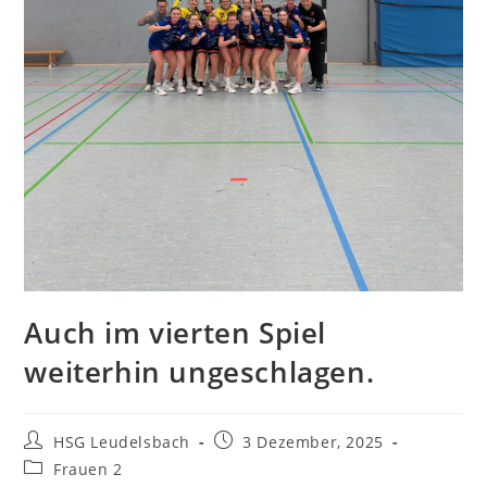
Auch im vierten Spiel
weiterhin ungeschlagen.
Beitrags-
Beitrag
HSG Leudelsbach
3 Dezember, 2025
Autor:
veröffentlicht:
Beitrags-
Frauen 2